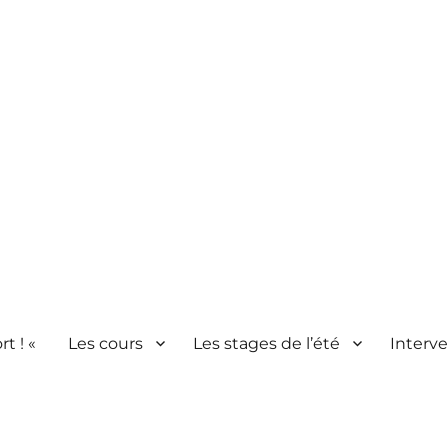
rt ! «
Les cours
Les stages de l’été
Interve