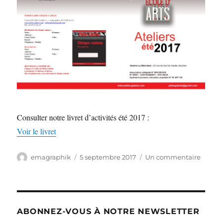
Consulter notre livret d’activités été 2017 :
Voir le livret
Auteur
emagraphik
Publié
5 septembre 2017
Un commentaire
sur
le
Livret
d’activ
été
2017
ABONNEZ-VOUS À NOTRE NEWSLETTER