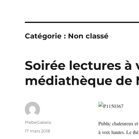
Catégorie :
Non classé
Soirée lectures à 
médiathèque de 
Auteur
PlebeGabela
Public chaleureux et 
Publié
17 mars 2018
à voix hautes. Le th
le