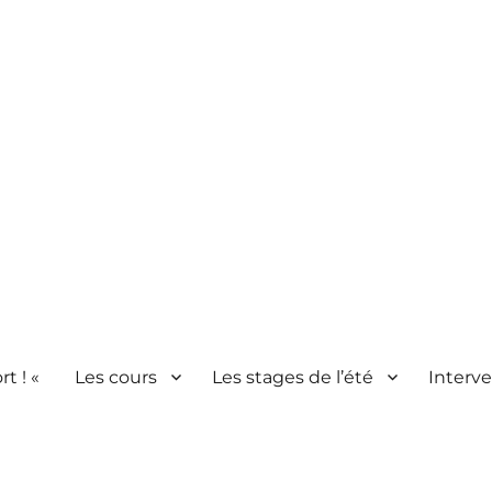
rt ! «
Les cours
Les stages de l’été
Interve