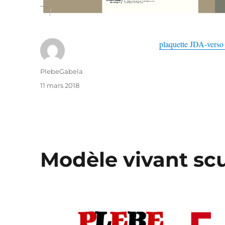
plaquette JDA-verso 
Auteur
PlebeGabela
Publié
11 mars 2018
le
Modèle vivant sc