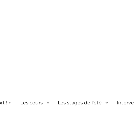
rt ! «
Les cours
Les stages de l’été
Interve