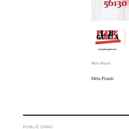
Méta Péaule
Méta Péaule
Navigation
PUBLIÉ DANS