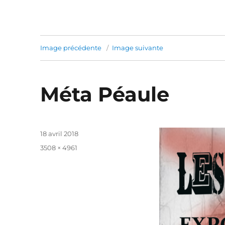
Image précédente
Image suivante
Méta Péaule
Publié
18 avril 2018
le
Taille
3508 × 4961
réelle